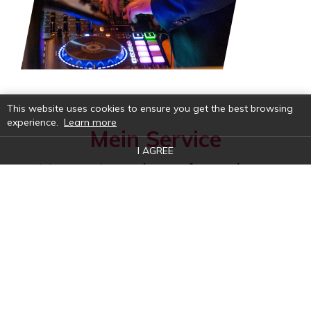
This website uses cookies to ensure you get the best browsing
experience.
Learn more
Mein Service
I AGREE
Von meinem kampferprobten
Verfahren bis hin zu unserer
zuverlässigen Kundenbetreuung -
ich bin für Sie da
Ihr Musikwunsch ist mir Befehl!